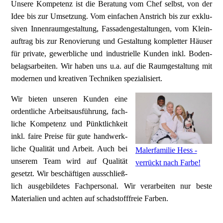
Unsere Kompe­tenz ist die Bera­tung vom Chef selbst, von der
Idee bis zur Um­setzung. Vom ein­fachen An­strich bis zur ex­klu­
siven Innen­raum­gestaltung, Fassadengestaltungen, vom Klein­­
auftrag bis zur Reno­vierung und Gestal­tung kom­plet­ter Häuser
für private, gewer­bliche und indus­trielle Kun­den inkl. Boden­
belags­arbeiten. Wir haben uns u.a. auf die Raum­gestaltung mit
moder­nen und krea­tiven Tech­niken speziali­siert.
Wir bieten unse­ren Kun­den eine
ordent­liche Arbeits­aus­führung, fach­­
liche Kom­pe­­tenz und Pünkt­lich­keit
inkl. faire Preise für gute hand­werk­
liche Quali­tät und Ar­beit. Auch bei
Malerfamilie Hess -
unserem Team wird auf Quali­tät
verrückt nach Farbe!
gesetzt. Wir be­schäfti­gen aus­schließ­
lich aus­ge­bil­de­tes Fach­perso­nal. Wir ver­ar­bei­ten nur beste
Mate­r­i­a­lien und ach­ten auf schad­stoff­freie Farben.