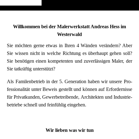
Willkommen bei der Malerwerkstatt Andreas Hess im
Westerwald
Sie möch­ten gerne etwas in Ihren 4 Wän­den ver­ändern? Aber
Sie wissen nicht in wel­che Rich­tung es über­haupt gehen soll?
Sie benö­tigen einen kompe­tenten und zu­ver­­lässigen Maler, der
Sie tat­kräftig unter­stützt?
Als Familen­betrieb in der 5. Gene­ration haben wir unsere Pro­
fes­sio­nalität unter Beweis gestellt und können auf Erfor­der­nisse
für Privat­­kunden, Gewerbe­trei­bende, Architekten und Industrie­
betriebe schnell und fein­fühlig eingehen.
Wir lieben was wir tun